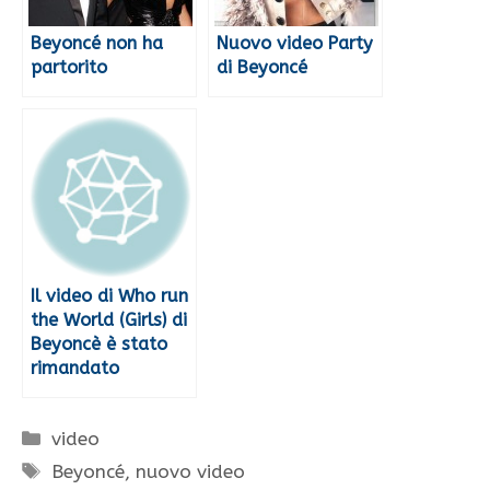
Beyoncé non ha
Nuovo video Party
partorito
di Beyoncé
Il video di Who run
the World (Girls) di
Beyoncè è stato
rimandato
Categorie
video
Tag
Beyoncé
,
nuovo video