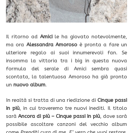
Il ritorno ad
Amici
le ha giovato notevolmente,
ma ora
Alessandra Amoroso
è pronta a fare un
ulteriore regalo ai suoi innumerevoli fan. Se
insomma la vittoria tra i big in questa nuova
formula del serale di Amici sembra quasi
scontata, la talentuosa Amoroso ha già pronto
un
nuovo album
.
In realtà si tratta di una riedizione di
Cinque passi
in più
, in cui troveremo tre nuovi inediti. Il titolo
sarà
Ancora di più – Cinque passi in più
, dove sarà
possibile ascoltare canzoni del vecchio album
come
Prenditi cura di me, E’ vero che vuoi restare,